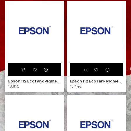
Epson 112 EcoTank Pigment Black ink bottle (C13T06C14A) (EPST06C14A)
Epson 112 EcoTank Pigment Cyan ink bottle (C13T06C24A) (EPST06C24A)
18,91€
15,44€