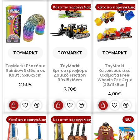
Κατόπιν παραγγελίας
Κατόπιν παραγγελίας
TOYMARKT
TOYMARKT
TOYMARKT
ToyMarkt Ελατήριο
ToyMarkt
ToyMarkt
Rainbow 5x16cm σε
Ερπυστριοφόρο
Κατσκευαστικά
Κουτί 5x16x5cm
Δομικό Friction
Οχήματα Free
39x15x16cm
Wheels Σετ 2τμχ
2,80€
[33x11x9cm]
7,70€
4,00€
Κατόπιν παραγγελίας
Κατόπιν παραγγελίας
ΝΈΑ