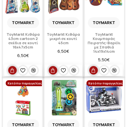
TOYMARKT
TOYMARKT
TOYMARKT
ToyMarkt Κιθάρα
ToyMarkt Κιθάρα
ToyMarkt
43cm cartoon 2
μικρή σε κουτί
Κουμπαράς
σχέδια σε κουτί
45cm
Πειρατής-Βαρέλι
16x47x5cm
με Σπαθιά
6,50€
14x19x14cm
6,50€
5,50€
Κατόπιν παραγγελίας
Κατόπιν παραγγελίας
TOYMARKT
TOYMARKT
TOYMARKT