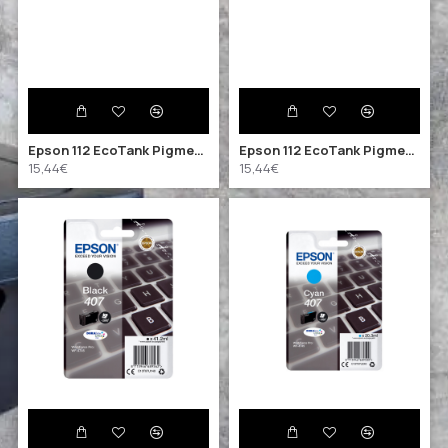
Epson 112 EcoTank Pigment Magenta ink bottle (C13T06C34A) (EPST06C34A)
Epson 112 EcoTank Pigment Yellow ink bottle (C13T06C44A) (EPST06C44A)
15,44€
15,44€