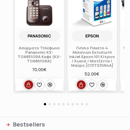
PANASONIC
EPSON
Ασύρματο Τηλέφωνο
Γνήσιο Πακέτο 4
Wa
Panasonic KX-
Μελανιών Εκτυπωτή
γι
TG6851GRA Καφέ (KX-
InkJet Epson 101 Κίτρινο
Sa
TG6851GRA)
/ Κυανό / Ματζέντα /
Μαύρο [C13T03V64A]
70,00€
52,00€
Bestsellers