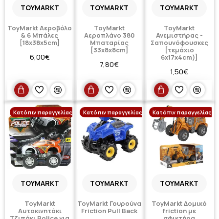
TOYMARKT
TOYMARKT
TOYMARKT
ToyMarkt Αεροβόλο
ToyMarkt
ToyMarkt
& 6 Mπάλες
Αεροπλάνο 380
Ανεμιστήρας -
[18x38x5cm]
Μπαταρίας
Σαπουνόφουσκες
[33x8x8cm]
[τεμάχιο
6,00€
6x17x4cm)]
7,80€
1,50€
Κατόπιν παραγγελίας
Κατόπιν παραγγελίας
Κατόπιν παραγγελίας
TOYMARKT
TOYMARKT
TOYMARKT
ToyMarkt
ToyMarkt Γουρούνα
ToyMarkt Δομικό
Αυτοκινητάκι
Friction Pull Back
friction με
Τζιπάκι Police για
σφικτήρα