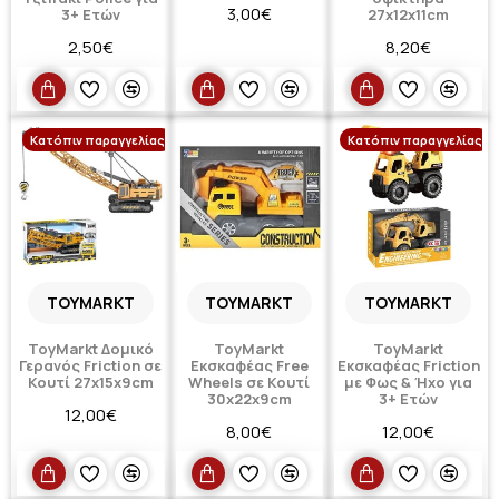
3,00€
3+ Ετών
27x12x11cm
2,50€
8,20€
Κατόπιν παραγγελίας
Κατόπιν παραγγελίας
TOYMARKT
TOYMARKT
TOYMARKT
ToyMarkt Δομικό
ToyMarkt
ToyMarkt
Γερανός Friction σε
Εκσκαφέας Free
Εκσκαφέας Friction
Κουτί 27x15x9cm
Wheels σε Κουτί
με Φως & Ήχο για
30x22x9cm
3+ Ετών
12,00€
8,00€
12,00€