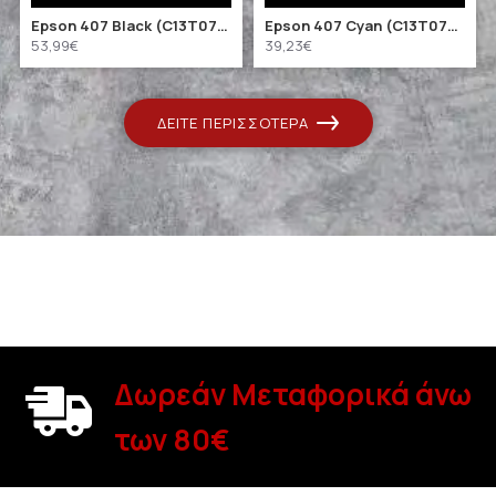
Epson 407 Black (C13T07U140) (EPST07U140)
Epson 407 Cyan (C13T07U240) (EPST07U240)
53,99€
39,23€
ΔΕΊΤΕ ΠΕΡΙΣΣΌΤΕΡΑ
Δωρεάν Μεταφορικά άνω
των 80€