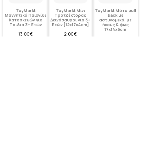
ToyMarkt
ToyMarkt Μίνι
ToyMarkt Μότο pull
Μαγνητικό Παιχνίδι
Προτζέκτορας
back με
Κατασκευών για
Δεινόσαυροι για 3+
αστυνομικό, με
Παιδιά 3+ Ετών
Ετών [12x17x4cm]
ήχους & φως
17x14x6cm
13,00€
2,00€
5,80€
Κατόπιν παραγγελίας
Κατόπιν παραγγελίας
TOYMARKT
TOYMARKT
TOYMARKT
ToyMarkt
ToyMarkt
ToyMarkt
Μοτοσυκλέτα 1:36
Μοτοσυκλέτα
Μπετονιέρα Free
Pull Back 1τμχ
Friction Pull Back
Wheels σε Κουτί
(Διάφορα Σχέδια)
30x22x9cm