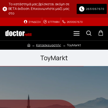
Το κατάστημά μας βρίσκεται ακόμη σε
BETA έκδοση. Επικοινωνήστε μαζί μας
2651067670
στο
ΣΎΝΔΕΣΗ
ΕΓΓΡΑΦΉ
2651067670
Κατασκευαστής
ToyMarkt
ToyMarkt