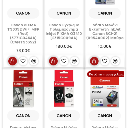
CANON
CANON
CANON
Canon PIXMA
Canon Έγχρωμο
Γνήσιο Μελάνι
TS3352 WiFi MFP
Πολυμηχάνημα
Εκτυπωτή InkJet
(Red)
Inkjet PIXMA G3410
Canon BCI-21
(3771C046AA)
[2315C009AA]
(0954A002) Μαύρο
(CANTS3352)
180,00€
10,00€
73,00€
Κατόπιν παραγγελίας
CANON
CANON
CANON
Γνήσιο Μελάνι
Γνήσιο Μελάνι
Γνήσιο Μελάνι