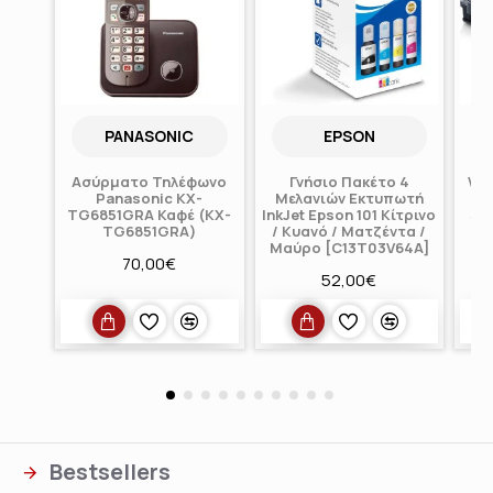
PANASONIC
EPSON
Ασύρματο Τηλέφωνο
Γνήσιο Πακέτο 4
Wa
Panasonic KX-
Μελανιών Εκτυπωτή
γι
TG6851GRA Καφέ (KX-
InkJet Epson 101 Κίτρινο
Sa
TG6851GRA)
/ Κυανό / Ματζέντα /
Μαύρο [C13T03V64A]
70,00€
52,00€
Bestsellers