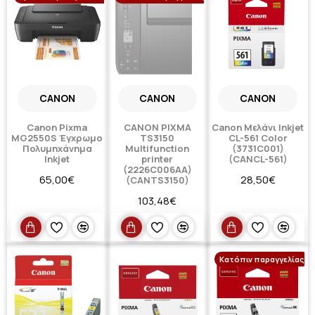
CANON
CANON
CANON
Canon Pixma
CANON PIXMA
Canon Μελάνι Inkjet
MG2550S Έγχρωμο
TS3150
CL-561 Color
Πολυμηχάνημα
Multifunction
(3731C001)
Inkjet
printer
(CANCL-561)
(2226C006AA)
65,00€
28,50€
(CANTS3150)
103,48€
Κατόπιν παραγγελίας