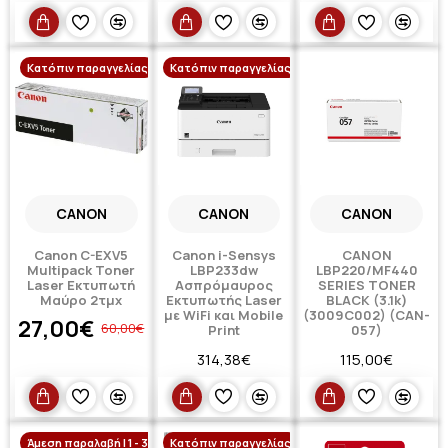
Κατόπιν παραγγελίας
-55 %
Κατόπιν παραγγελίας
CANON
CANON
CANON
Canon C-EXV5
Canon i-Sensys
CANON
Multipack Toner
LBP233dw
LBP220/MF440
Laser Εκτυπωτή
Ασπρόμαυρος
SERIES TONER
Μαύρο 2τμχ
Εκτυπωτής Laser
BLACK (3.1k)
με WiFi και Mobile
(3009C002) (CAN-
27,00€
60,00€
Print
057)
314,38€
115,00€
Άμεση παραλαβή | 1 - 3 ημέρες
Κατόπιν παραγγελίας