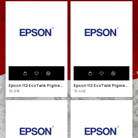
Epson 112 EcoTank Pigment Black ink bottle (C13T06C14A) (EPST06C14A)
Epson 112 EcoTank Pigment Cyan ink bottle (C13T06C24A) (EPST06C24A)
18,91€
15,44€