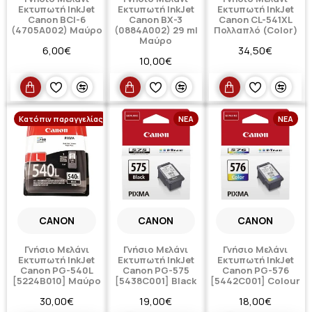
Εκτυπωτή InkJet
Εκτυπωτή InkJet
Εκτυπωτή InkJet
Canon BCI-6
Canon BX-3
Canon CL-541XL
(4705A002) Μαύρο
(0884A002) 29 ml
Πολλαπλό (Color)
Μαύρο
6,00€
34,50€
10,00€
Κατόπιν παραγγελίας
ΝΈΑ
ΝΈΑ
CANON
CANON
CANON
Γνήσιο Μελάνι
Γνήσιο Μελάνι
Γνήσιο Μελάνι
Εκτυπωτή InkJet
Εκτυπωτή InkJet
Εκτυπωτή InkJet
Canon PG-540L
Canon PG-575
Canon PG-576
[5224B010] Μαύρο
[5438C001] Black
[5442C001] Colour
30,00€
19,00€
18,00€