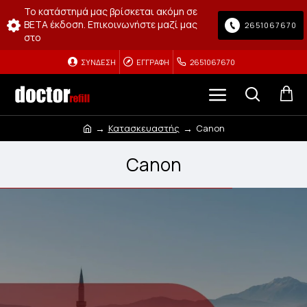
Το κατάστημά μας βρίσκεται ακόμη σε
BETA έκδοση. Επικοινωνήστε μαζί μας
2651067670
στο
ΣΎΝΔΕΣΗ
ΕΓΓΡΑΦΉ
2651067670
Κατασκευαστής
Canon
Canon