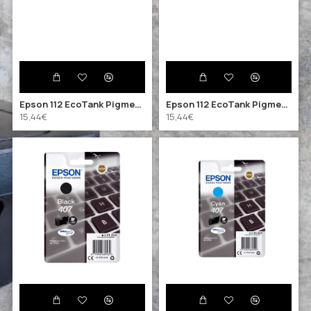
Epson 112 EcoTank Pigment Magenta ink bottle (C13T06C34A) (EPST06C34A)
Epson 112 EcoTank Pigment Yellow ink bottle (C13T06C44A) (EPST06C44A)
15,44€
15,44€