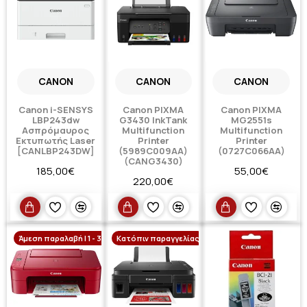
CANON
CANON
CANON
Canon i-SENSYS
Canon PIXMA
Canon PIXMA
LBP243dw
G3430 InkTank
MG2551s
Ασπρόμαυρος
Multifunction
Multifunction
Εκτυπωτής Laser
Printer
Printer
[CANLBP243DW]
(5989C009AA)
(0727C066AA)
(CANG3430)
185,00€
55,00€
220,00€
Άμεση παραλαβή | 1 - 3 ημέρες
Κατόπιν παραγγελίας