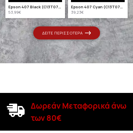
Epson 407 Black (C13T07U140) (EPST07U140)
Epson 407 Cyan (C13T07U240) (EPST07U240)
53,99€
39,23€
ΔΕΊΤΕ ΠΕΡΙΣΣΌΤΕΡΑ
Δωρεάν Μεταφορικά άνω
των 80€